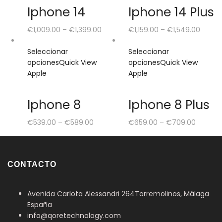
Iphone 14
Iphone 14 Plus
€
1,009.00
–
€
1,399.00
€
1,159.00
–
€
1,549.00
Seleccionar
Seleccionar
opciones
Quick View
opciones
Quick View
Apple
Apple
Iphone 8
Iphone 8 Plus
€
539.00
–
€
589.00
€
659.00
–
€
709.00
CONTACTO
Avenida Carlota Alessandri 264
Torremolinos, Málaga
España
info@qoretechnology.com